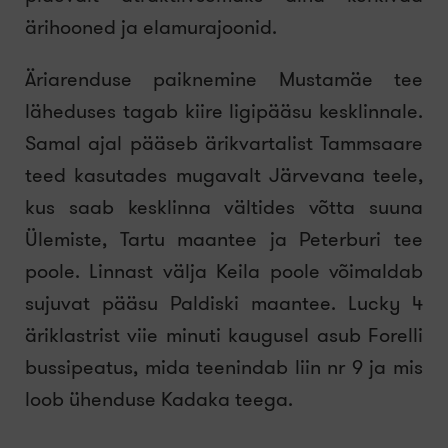
ärihooned ja elamurajoonid.
Äriarenduse paiknemine Mustamäe tee
läheduses tagab kiire ligipääsu kesklinnale.
Samal ajal pääseb ärikvartalist Tammsaare
teed kasutades mugavalt Järvevana teele,
kus saab kesklinna vältides võtta suuna
Ülemiste, Tartu maantee ja Peterburi tee
poole. Linnast välja Keila poole võimaldab
sujuvat pääsu Paldiski maantee. Lucky 4
äriklastrist viie minuti kaugusel asub Forelli
bussipeatus, mida teenindab liin nr 9 ja mis
loob ühenduse Kadaka teega.