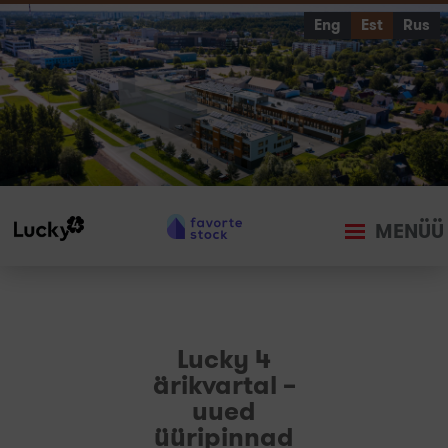
Eng
Est
Rus
MENÜÜ
Lucky 4
ärikvartal –
uued
üüripinnad