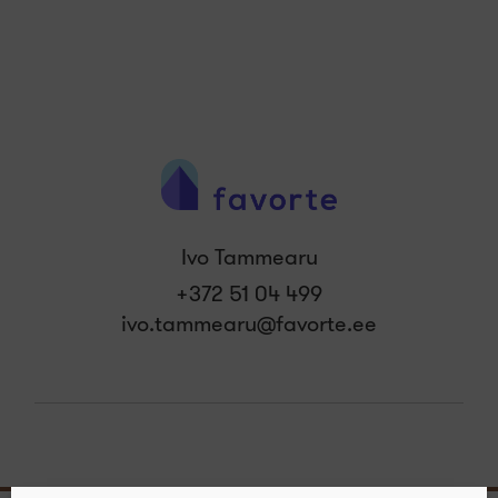
Ivo Tammearu
+372 51 04 499
ivo.tammearu@favorte.ee