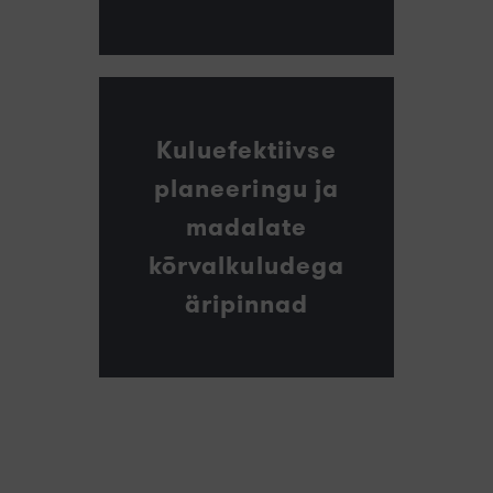
Kuluefektiivse
planeeringu ja
madalate
kõrvalkuludega
äripinnad