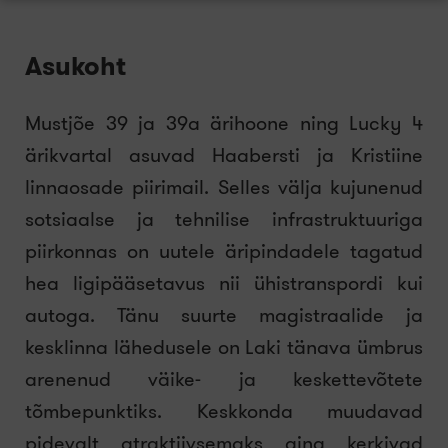
Asukoht
Mustjõe 39 ja 39a ärihoone ning Lucky 4
ärikvartal asuvad Haabersti ja Kristiine
linnaosade piirimail. Selles välja kujunenud
sotsiaalse ja tehnilise infrastruktuuriga
piirkonnas on uutele äripindadele tagatud
hea ligipääsetavus nii ühistranspordi kui
autoga. Tänu suurte magistraalide ja
kesklinna lähedusele on Laki tänava ümbrus
arenenud väike- ja keskettevõtete
tõmbepunktiks. Keskkonda muudavad
pidevalt atraktiivsemaks aina kerkivad